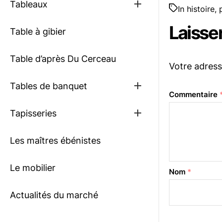
Show
Tableaux
In
histoire
,
sub
menu
Laisse
Table à gibier
Table d’après Du Cerceau
Votre adress
Show
Tables de banquet
sub
Commentaire
menu
Show
Tapisseries
sub
menu
Les maîtres ébénistes
Le mobilier
Nom
*
Actualités du marché