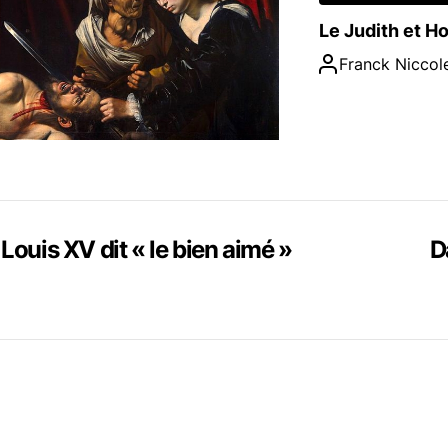
Le Judith et H
Franck Niccole
ion
 Louis XV dit « le bien aimé »
D