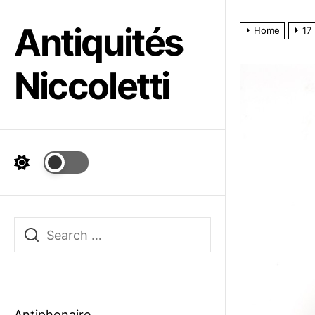
Skip
to
Antiquités
Home
17
the
content
Niccoletti
Antiphonaire