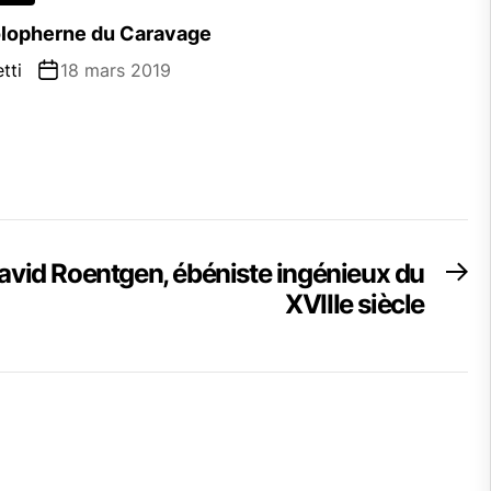
olopherne du Caravage
tti
18 mars 2019
avid Roentgen, ébéniste ingénieux du
Ne
po
XVIIIe siècle