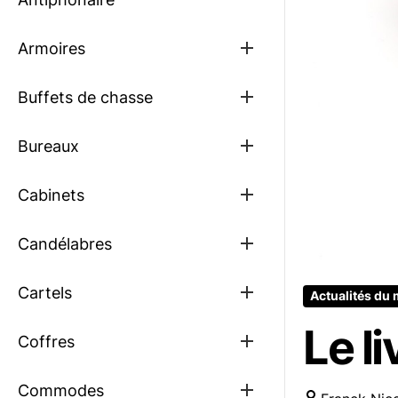
Show
Armoires
sub
menu
Show
Buffets de chasse
sub
menu
Show
Bureaux
sub
menu
Show
Cabinets
sub
menu
Show
Candélabres
sub
menu
Show
Cartels
Actualités du
sub
menu
Le l
Show
Coffres
sub
menu
Show
Commodes