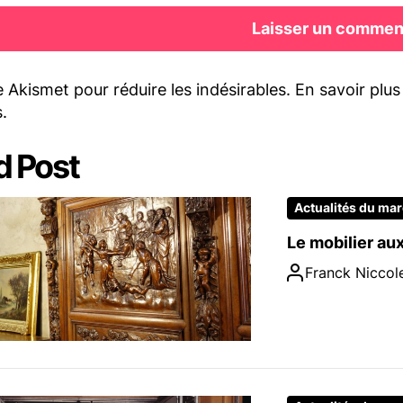
se Akismet pour réduire les indésirables.
En savoir plu
s
.
d Post
Actualités du ma
Le mobilier au
Franck Niccole