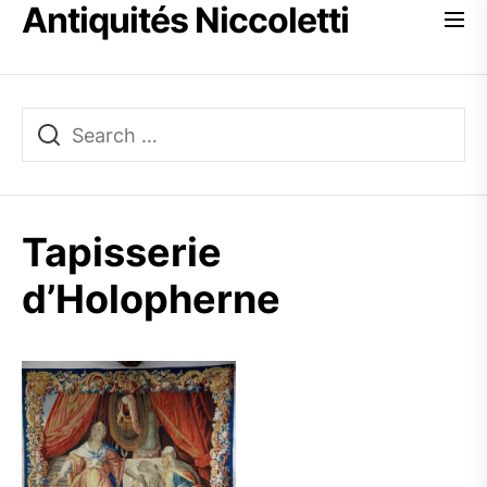
Antiquités Niccoletti
Skip
to
the
content
Tapisserie
d’Holopherne