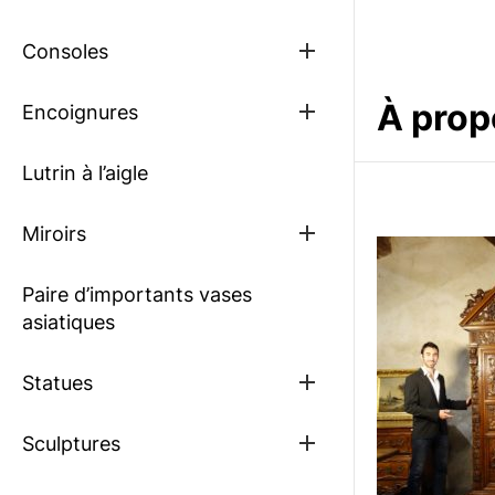
sub
menu
Show
Consoles
sub
menu
À prop
Show
Encoignures
sub
menu
Lutrin à l’aigle
Show
Miroirs
sub
menu
Paire d’importants vases
asiatiques
Show
Statues
sub
menu
Show
Sculptures
sub
menu