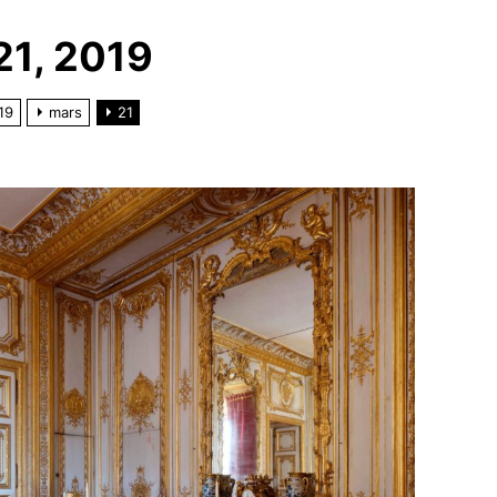
21, 2019
19
mars
21