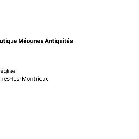
boutique Méounes Antiquités
'église
nes-les-Montrieux
am
book