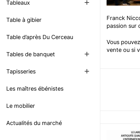
Show
Tableaux
sub
menu
Franck Niccol
Table à gibier
passion sur c
Table d’après Du Cerceau
Vous pouvez 
vente ou si 
Show
Tables de banquet
sub
menu
Show
Tapisseries
sub
menu
Les maîtres ébénistes
Le mobilier
Actualités du marché