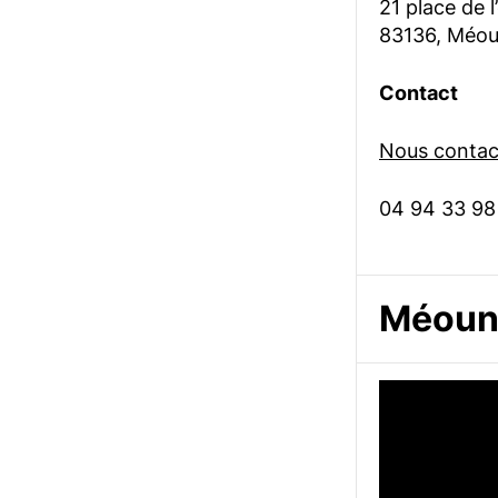
21 place de l
83136, Méou
Contact
Nous contact
04 94 33 98
Méoune
Lecteur
vidéo