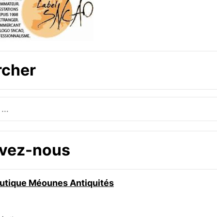
rcher
uvez-nous
boutique Méounes Antiquités