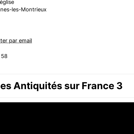
’église
nes-les-Montrieux
er par email
 58
s Antiquités sur France 3