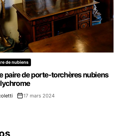
ire de nubiens
e paire de porte-torchères nubiens
olychrome
oletti
17 mars 2024
os