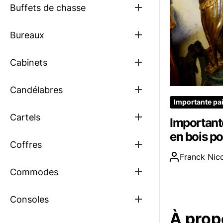
Show
Buffets de chasse
sub
menu
Show
Bureaux
sub
menu
Show
Cabinets
sub
menu
Show
Candélabres
sub
Importante pa
menu
Show
Cartels
Important
sub
menu
en bois p
Show
Coffres
sub
Franck Nicc
menu
Show
Commodes
sub
menu
Show
Consoles
sub
À prop
menu