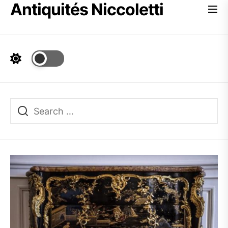
Antiquités Niccoletti
Skip
to
the
content