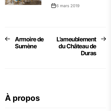
6 mars 2019
Navigation
Armoire de
L’ameublement
Previous
Ne
post:
po
Sumène
du Château de
de
Duras
l’article
À propos