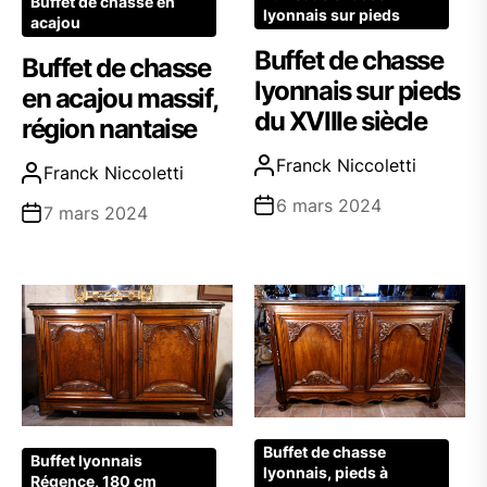
Buffet de chasse en
lyonnais sur pieds
acajou
Buffet de chasse
Buffet de chasse
lyonnais sur pieds
en acajou massif,
du XVIIIe siècle
région nantaise
Franck Niccoletti
Franck Niccoletti
6 mars 2024
7 mars 2024
Buffet de chasse
Buffet lyonnais
lyonnais, pieds à
Régence, 180 cm