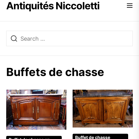
Antiquités Niccoletti
Skip
to
the
content
Buffets de chasse
Buffet de chasse