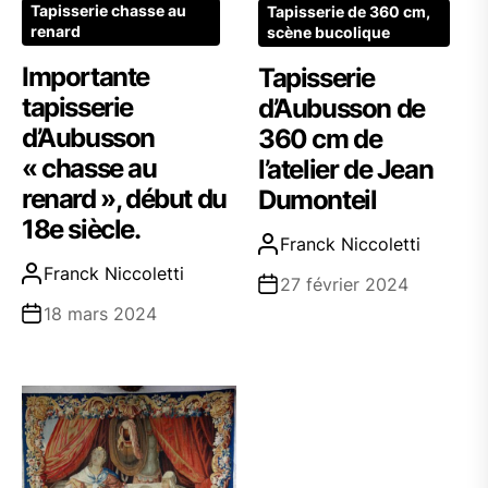
Tapisserie chasse au
Tapisserie de 360 cm,
renard
scène bucolique
Importante
Tapisserie
tapisserie
d’Aubusson de
d’Aubusson
360 cm de
« chasse au
l’atelier de Jean
renard », début du
Dumonteil
18e siècle.
Franck Niccoletti
Franck Niccoletti
27 février 2024
18 mars 2024