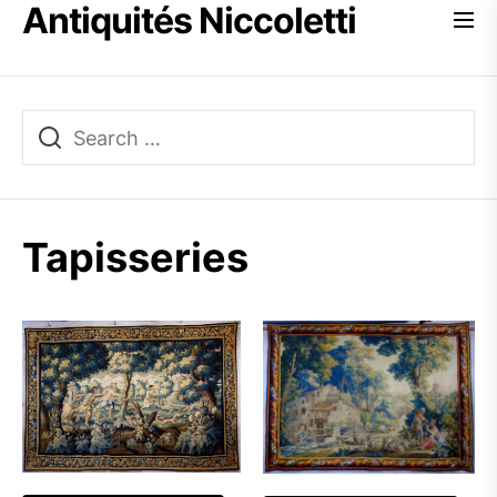
Antiquités Niccoletti
Skip
to
the
content
Tapisseries