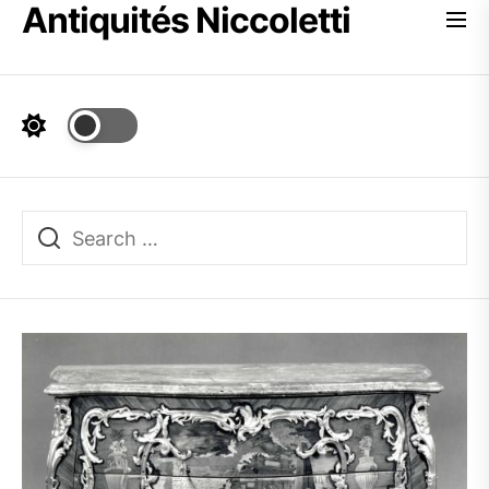
Antiquités Niccoletti
Skip
to
the
content