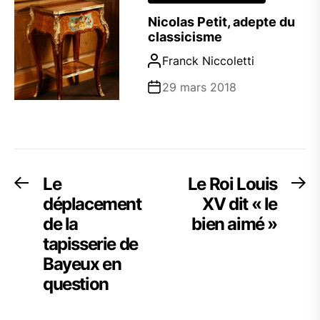
Nicolas Petit, adepte du
classicisme
Franck Niccoletti
29 mars 2018
Navigation
Le
Le Roi Louis
Previous
Ne
post:
po
déplacement
XV dit « le
de
de la
bien aimé »
l’article
tapisserie de
Bayeux en
question