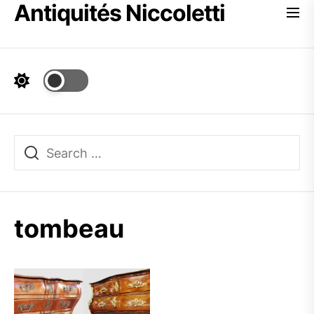
Antiquités Niccoletti
Skip
to
the
content
tombeau