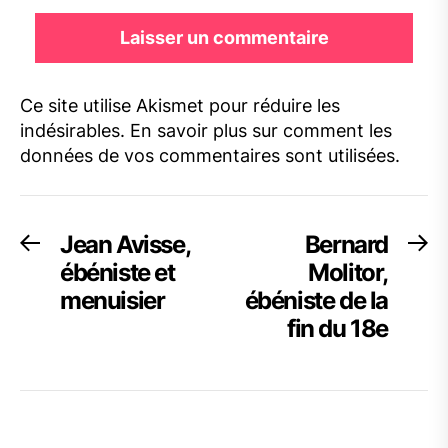
Ce site utilise Akismet pour réduire les
indésirables.
En savoir plus sur comment les
données de vos commentaires sont utilisées
.
Navigation
Jean Avisse,
Bernard
Previous
Ne
post:
po
ébéniste et
Molitor,
de
menuisier
ébéniste de la
l’article
fin du 18e