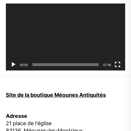
Lecteur
vidéo
00:00
07:46
Site de la boutique Méounes Antiquités
Adresse
21 place de l'église
83136, Méounes-les-Montrieux