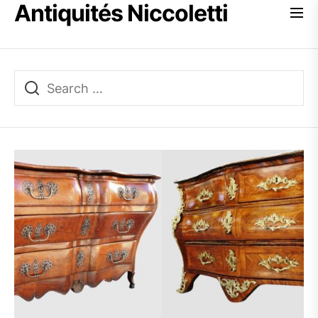
Antiquités Niccoletti
Skip
to
the
content