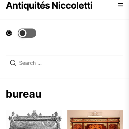
Antiquités Niccoletti
Skip
to
the
content
bureau