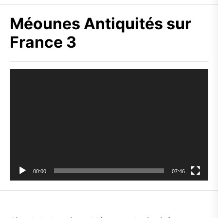
Méounes Antiquités sur
France 3
Lecteur
vidéo
00:00
07:46