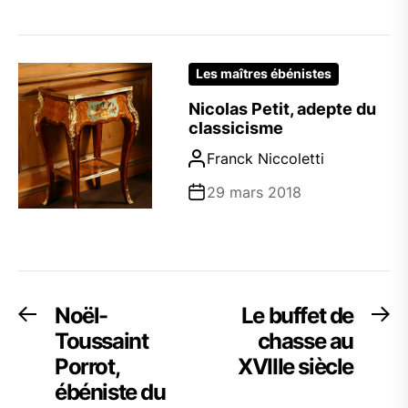
Les maîtres ébénistes
Nicolas Petit, adepte du
classicisme
Franck Niccoletti
29 mars 2018
Navigation
Noël-
Le buffet de
Previous
Ne
post:
po
Toussaint
chasse au
de
Porrot,
XVIIIe siècle
l’article
ébéniste du