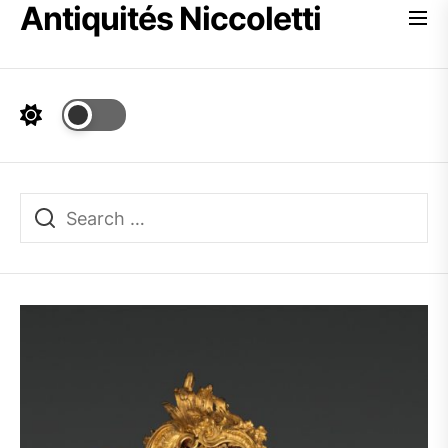
Antiquités Niccoletti
Skip
to
the
content