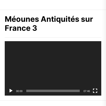
Méounes Antiquités sur
France 3
Lecteur
vidéo
00:00
07:46