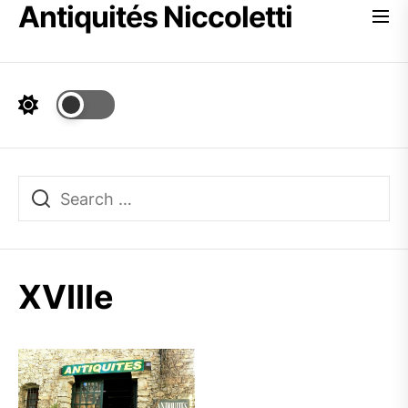
Antiquités Niccoletti
Skip
to
the
content
XVIIIe