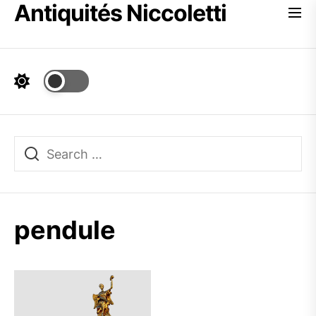
Antiquités Niccoletti
Skip
to
the
content
pendule