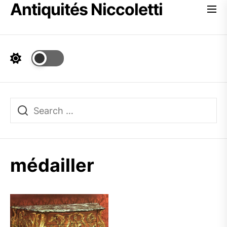
Antiquités Niccoletti
Skip
to
the
content
médailler