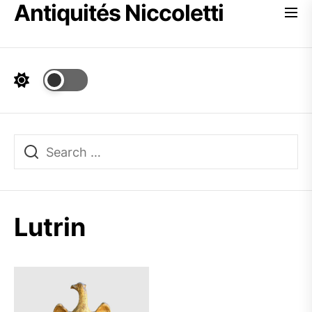
Antiquités Niccoletti
Skip
to
the
content
Lutrin