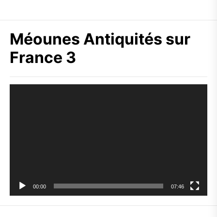
Méounes Antiquités sur
France 3
Lecteur
vidéo
00:00
07:46