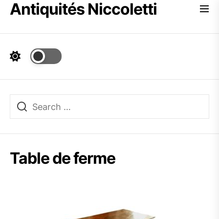
Antiquités Niccoletti
Skip
to
the
content
Table de ferme