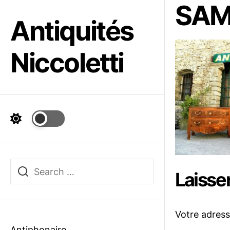
SAM
Skip
to
Antiquités
the
content
Niccoletti
Laisse
Votre adress
Antiphonaire