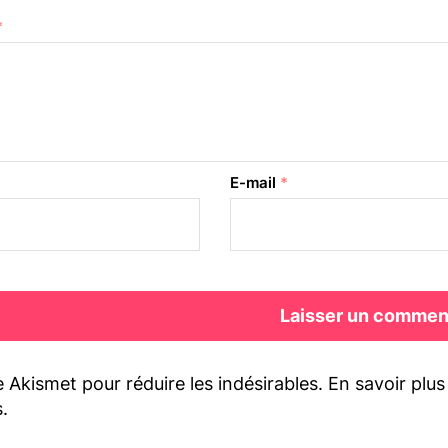
*
E-mail
*
se Akismet pour réduire les indésirables.
En savoir plu
s
.