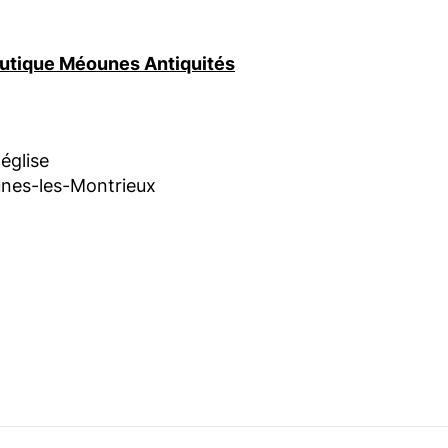
boutique Méounes Antiquités
'église
nes-les-Montrieux
am
book