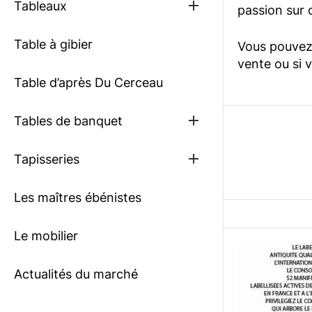
Show
Tableaux
passion sur c
sub
menu
Table à gibier
Vous pouvez 
vente ou si 
Table d’après Du Cerceau
Show
Tables de banquet
sub
menu
Show
Tapisseries
sub
menu
Les maîtres ébénistes
Le mobilier
Actualités du marché