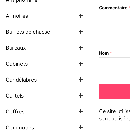
Commentaire
Show
Armoires
sub
menu
Show
Buffets de chasse
sub
menu
Show
Bureaux
sub
Nom
*
menu
Show
Cabinets
sub
menu
Show
Candélabres
sub
menu
Show
Cartels
sub
menu
Show
Ce site utili
Coffres
sub
sont utilisée
menu
Show
Commodes