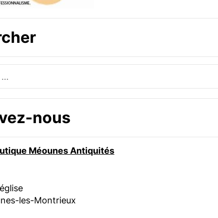
rcher
uvez-nous
boutique Méounes Antiquités
’église
nes-les-Montrieux