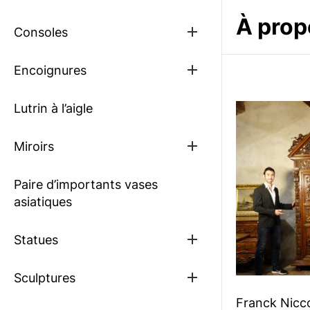
sub
menu
À prop
Show
Consoles
sub
menu
Show
Encoignures
sub
menu
Lutrin à l’aigle
Show
Miroirs
sub
menu
Paire d’importants vases
asiatiques
Show
Statues
sub
menu
Show
Sculptures
sub
menu
Franck Niccol