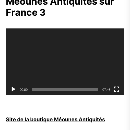
Méounes Antiquités sur
France 3
Lecteur
vidéo
00:00
07:46
Site de la boutique Méounes Antiquités