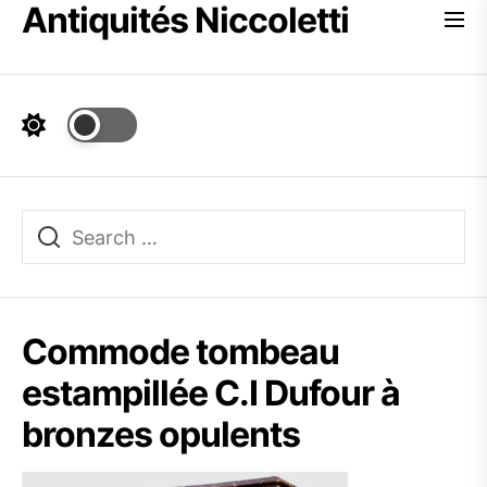
Antiquités Niccoletti
Skip
to
the
content
Commode tombeau
estampillée C.I Dufour à
bronzes opulents