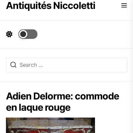
Antiquités Niccoletti
Skip
to
the
content
Adien Delorme: commode
en laque rouge