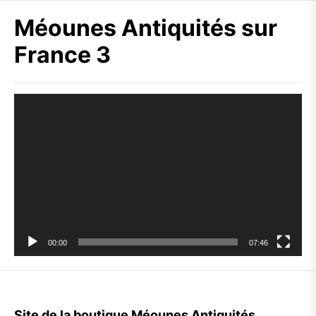
Méounes Antiquités sur
France 3
Lecteur
vidéo
00:00
07:46
Site de la boutique Méounes Antiquités