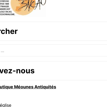
rcher
uvez-nous
boutique Méounes Antiquités
’église