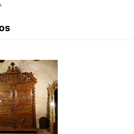
s
.
os