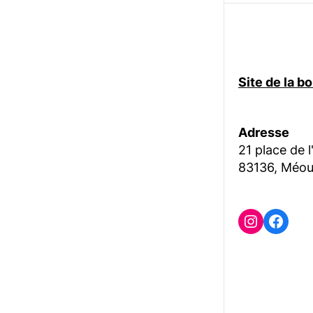
Site de la 
Adresse
21 place de l
83136, Méou
Instagr
Face