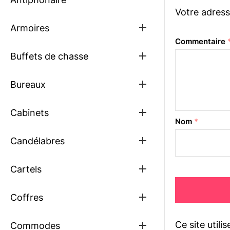
Votre adress
Show
Armoires
sub
Commentaire
menu
Show
Buffets de chasse
sub
menu
Show
Bureaux
sub
menu
Show
Cabinets
sub
Nom
*
menu
Show
Candélabres
sub
menu
Show
Cartels
sub
menu
Show
Coffres
sub
menu
Ce site utili
Show
Commodes