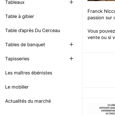
Show
Tableaux
sub
menu
Franck Niccol
Table à gibier
passion sur c
Table d’après Du Cerceau
Vous pouvez 
vente ou si 
Show
Tables de banquet
sub
menu
Show
Tapisseries
sub
menu
Les maîtres ébénistes
Le mobilier
Actualités du marché