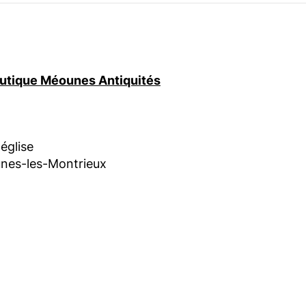
boutique Méounes Antiquités
'église
nes-les-Montrieux
am
book