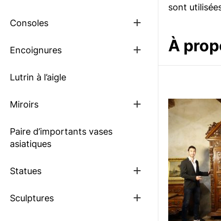
sub
sont utilisée
menu
Show
Consoles
sub
menu
À prop
Show
Encoignures
sub
menu
Lutrin à l’aigle
Show
Miroirs
sub
menu
Paire d’importants vases
asiatiques
Show
Statues
sub
menu
Show
Sculptures
sub
menu