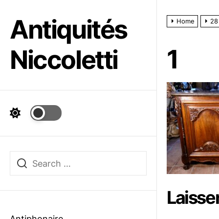
Skip
to
Antiquités
Home
28
the
content
1
Niccoletti
Laisse
Antiphonaire