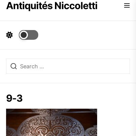
Antiquités Niccoletti
Skip
to
the
content
9-3