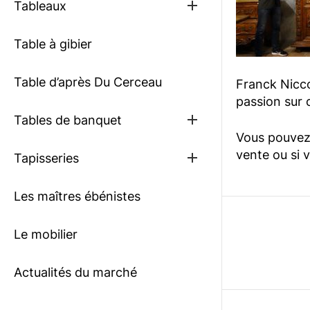
Show
Tableaux
sub
menu
Table à gibier
Table d’après Du Cerceau
Franck Niccol
passion sur c
Show
Tables de banquet
sub
Vous pouvez 
menu
vente ou si 
Show
Tapisseries
sub
menu
Les maîtres ébénistes
Le mobilier
Actualités du marché