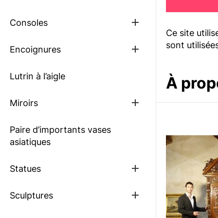
sub
menu
Show
Consoles
sub
Ce site utili
menu
sont utilisée
Show
Encoignures
sub
menu
Lutrin à l’aigle
À prop
Show
Miroirs
sub
menu
Paire d’importants vases
asiatiques
Show
Statues
sub
menu
Show
Sculptures
sub
menu