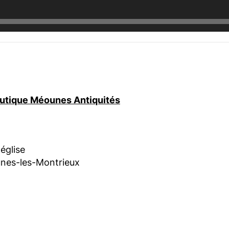
boutique Méounes Antiquités
'église
nes-les-Montrieux
am
book