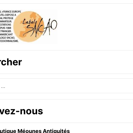
rcher
uvez-nous
boutique Méounes Antiquités