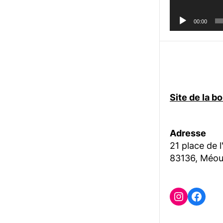
00:00
Site de la 
Adresse
21 place de l
83136, Méou
Instagr
Face