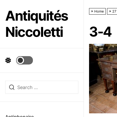
Skip
to
Antiquités
Home
27
the
content
3-4
Niccoletti
Antiphonaire