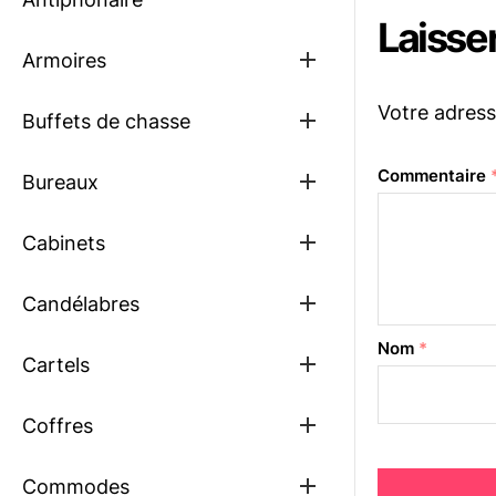
Laisse
Show
Armoires
sub
menu
Votre adress
Show
Buffets de chasse
sub
menu
Commentaire
Show
Bureaux
sub
menu
Show
Cabinets
sub
menu
Show
Candélabres
sub
menu
Nom
*
Show
Cartels
sub
menu
Show
Coffres
sub
menu
Show
Commodes