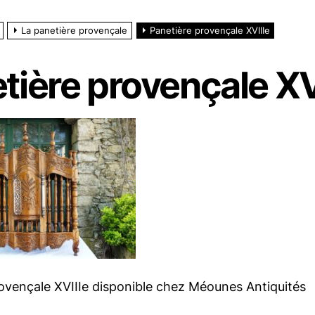
La panetière provençale
Panetière provençale XVIIIe
tière provençale XV
ovençale XVIIIe disponible chez Méounes Antiquités