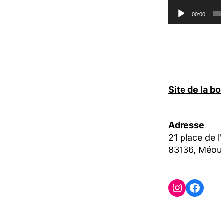
00:00
Site de la 
Adresse
21 place de l
83136, Méou
Instagr
Face