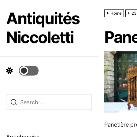
Skip
to
Antiquités
Home
23
the
content
Pane
Niccoletti
Panetière pr
Antiphonaire