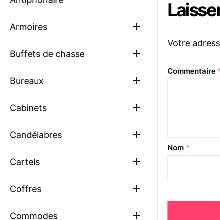
Laisse
Show
Armoires
sub
Votre adress
menu
Show
Buffets de chasse
sub
menu
Commentaire
Show
Bureaux
sub
menu
Show
Cabinets
sub
menu
Show
Candélabres
sub
Nom
*
menu
Show
Cartels
sub
menu
Show
Coffres
sub
menu
Show
Commodes