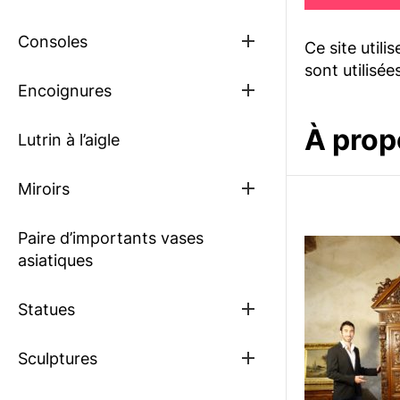
sub
menu
Show
Consoles
Ce site utili
sub
sont utilisée
menu
Show
Encoignures
sub
menu
À prop
Lutrin à l’aigle
Show
Miroirs
sub
menu
Paire d’importants vases
asiatiques
Show
Statues
sub
menu
Show
Sculptures
sub
menu