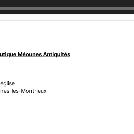
boutique Méounes Antiquités
'église
nes-les-Montrieux
am
book