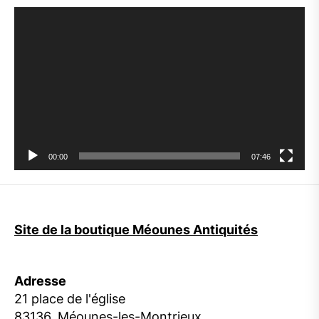
Lecteur
vidéo
00:00
07:46
Site de la boutique Méounes Antiquités
Adresse
21 place de l'église
83136, Méounes-les-Montrieux