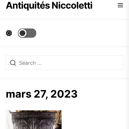
Antiquités Niccoletti
Skip
to
the
content
mars 27, 2023