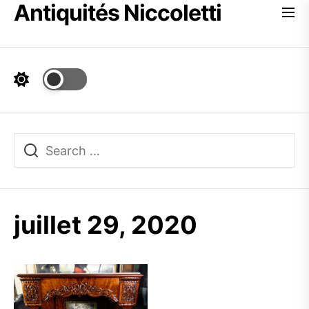
Antiquités Niccoletti
Skip
to
the
content
juillet 29, 2020