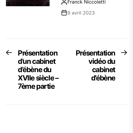
Franck Niccoletti
9 avril 2023
Navigation
Présentation
Présentation
Previous
Ne
post:
po
d’un cabinet
vidéo du
de
d’ébène du
cabinet
l’article
XVIIe siècle –
d’ébène
7ème partie