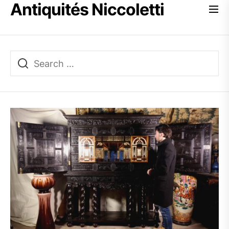
Antiquités Niccoletti
Skip
to
the
content