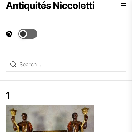
Antiquités Niccoletti
Skip
to
the
content
1