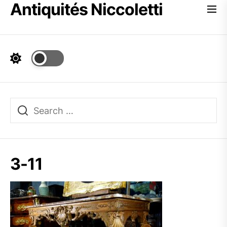
Antiquités Niccoletti
Skip
to
the
content
3-11