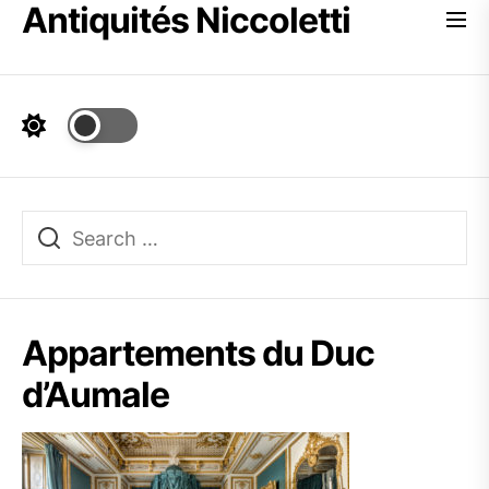
Antiquités Niccoletti
Skip
to
the
content
Appartements du Duc
d’Aumale