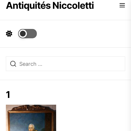
Antiquités Niccoletti
Skip
to
the
content
1