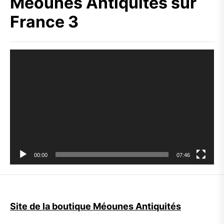
Méounes Antiquités sur
France 3
Lecteur
vidéo
00:00
07:46
Site de la boutique Méounes Antiquités