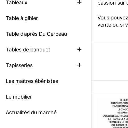
Show
Tableaux
passion sur c
sub
menu
Vous pouvez 
Table à gibier
vente ou si 
Table d’après Du Cerceau
Show
Tables de banquet
sub
menu
Show
Tapisseries
sub
menu
Les maîtres ébénistes
Le mobilier
Actualités du marché