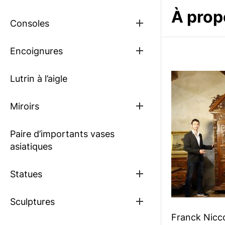
sub
À prop
menu
Show
Consoles
sub
menu
Show
Encoignures
sub
menu
Lutrin à l’aigle
Show
Miroirs
sub
menu
Paire d’importants vases
asiatiques
Show
Statues
sub
menu
Show
Sculptures
sub
Franck Niccol
menu