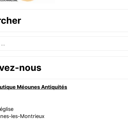
rcher
uvez-nous
boutique Méounes Antiquités
’église
nes-les-Montrieux