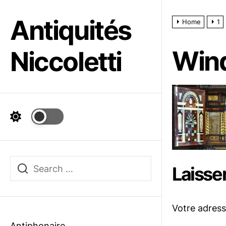
Skip
to
Antiquités
Home
1
the
content
Win
Niccoletti
Laisse
Votre adress
Antiphonaire