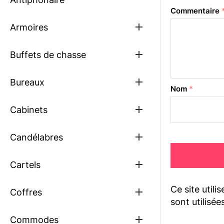
Commentaire
Show
Armoires
sub
menu
Show
Buffets de chasse
sub
menu
Show
Bureaux
Nom
*
sub
menu
Show
Cabinets
sub
menu
Show
Candélabres
sub
menu
Show
Cartels
sub
menu
Ce site utili
Show
Coffres
sub
sont utilisée
menu
Show
Commodes