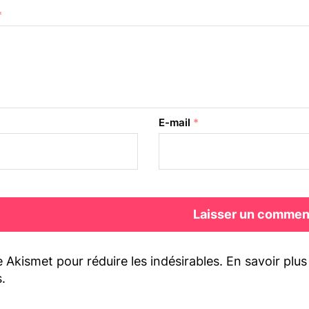
*
E-mail
*
se Akismet pour réduire les indésirables.
En savoir plu
s
.