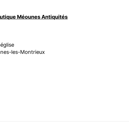
boutique Méounes Antiquités
'église
nes-les-Montrieux
am
book